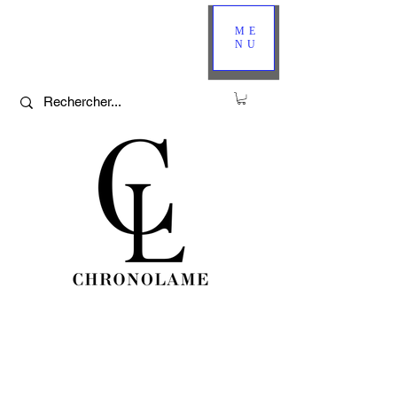
ME
NU