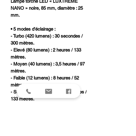
Lampe torche LED « LUXTREME
NANO » noire, 85 mm, diamètre : 25
mm.
• 5 modes d'éclairage :
- Turbo (420 lumens) : 30 secondes /
300 mètres.
- Elevé (80 lumens) : 2 heures / 133
mètres.
- Moyen (40 lumens) : 3,5 heures / 97
mètres.
- Faible (12 lumens) : 8 heures / 52
mètres.
- Stroboscope (80 lumens) : 5 heures /
133 mètres.
• Alimentation : batterie rechargeable
Li-ion 701240 3.7V 300mAh (fournie).
• Résistante à l’eau (IPX6).