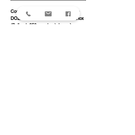
Couteau « Le Thiers® » par Claude
DOZORME, entièrement damas inox
(Balbach 250 couches), lame à cran
intérieur, manche 11 cm habillage
corne de bélier, en coffret chêne.