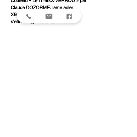
Couteau « Le Thiers® VERROU » par
Claude DOZORME, lame acier
X50CrMoV15 brillante (le blocage
s'effectue grâce à un loquet de
verrouillage situé en bout de manche),
plein manche 12 cm avec inclusion
bois de cerf et motif cerf, en coffret.