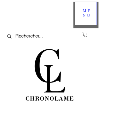
ME
NU