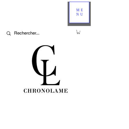
ME
NU