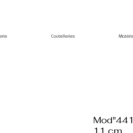
erie
Coutelleries
Matéri
Mod"441
11 cm