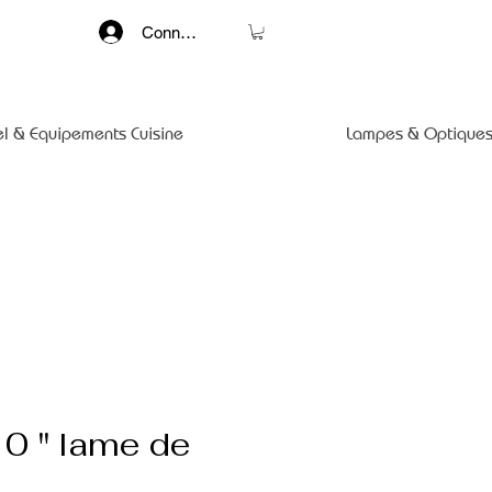
Connexion
el & Equipements Cuisine
Lampes & Optiques
0 " lame de