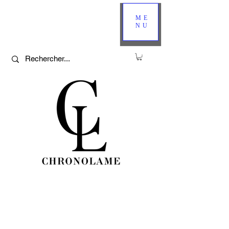
ME
NU