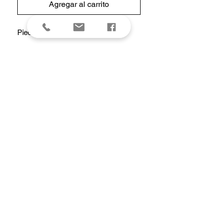
Agregar al carrito
Pied inox anti-dérapant
Caractéristiques
Longueur intérieure : 16 cm
Largeur intérieure : 16 cm
Hauteur intérieure : 16.5 cm
Hauteur totale : 16.5 cm
Longueur totale : 16 cm
Largeur totale : 16 cm
Poids (Kg) : 0.17 kg
Matière : Acier inox
Entretien : Passe au lave-vaisselle