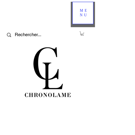
ME
NU