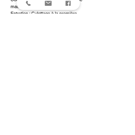
matière grasse.
Entretien : Culottage à la première
utilisation. Déglacer, rincer à l’eau
chaude, essuyer et huiler légèrement.
Ranger dans un endroit sec.
Ne pas utiliser de produits détergents,
ni mettre au lave-vaisselle.
Tous feux dont induction.
Caractéristiques
Diamètre intérieur haut10 cm
Hauteur intérieure0.9 cm
Diamètre extérieur27 cm
Hauteur totale6 cm
Longueur totale48 cm
Largeur totale27 cm
Poids (Kg)1.11 kg
Source de chaleur - Tous feux et flash
four