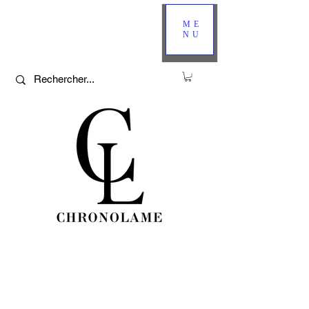
ME
NU