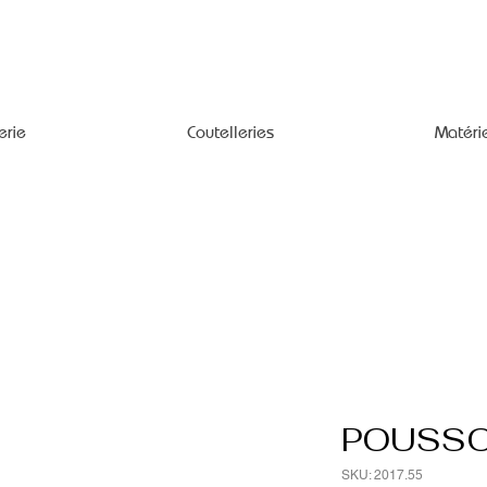
erie
Coutelleries
Matéri
POUSSO
SKU: 2017.55