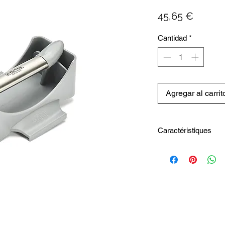
Precio
45,65 €
Cantidad
*
Agregar al carrit
Caractéristiques
Longueur totale : 1
Largeur totale : 13
Poids (Kg) : 0.27 kg
Matière - Polymere
Entretien : Lave-vai