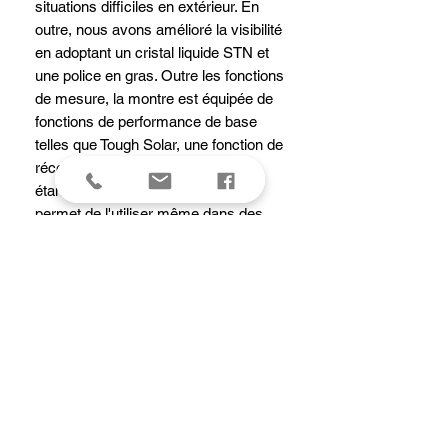
situations difficiles en extérieur. En
outre, nous avons amélioré la visibilité
en adoptant un cristal liquide STN et
une police en gras. Outre les fonctions
de mesure, la montre est équipée de
fonctions de performance de base
telles que Tough Solar, une fonction de
réception des ondes radio et une
étanchéité jusqu'à 10 bar, ce qui
permet de l'utiliser même dans des
conditions difficiles. Le modèle est
également plus petit et plus léger afin
de ne pas gêner le mouvement du
poignet. Il est également équipé d'un
bracelet Durasoft plus durable. Son
port est plus confortable pour éviter
toute gêne pendant de longues
escalades en montagne ou pour les
activités en plein air.