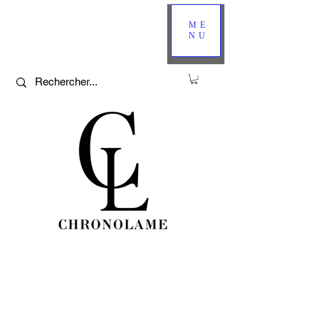
ME
NU