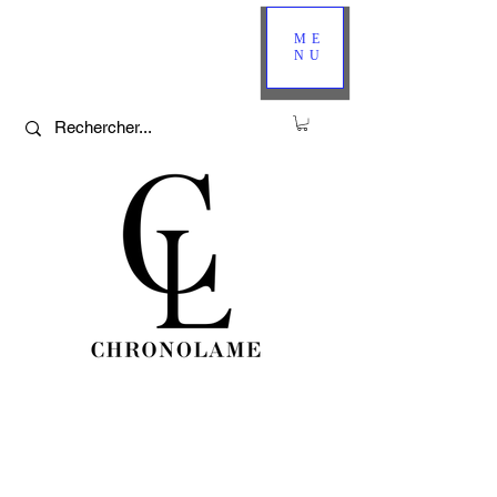
ME
NU