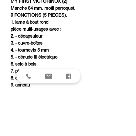
MY FIRST VICTORINOX (2)
Manche 84 mm, motif perroquet.
9 FONCTIONS (5 PIECES).
1. lame à bout rond
pièce multi-usages avec :
2. - décapsuleur
3. - ouvre-boîtes
4. - tournevis 5 mm
5. - dénude fil électrique
6. scie à bois
7. pincettes
8. cure-dents
9. anneau
Chaque couteau « Mon Premier
Victorinox - Animal édition» est livré
dans une boîte cadeau avec un
cordon porte-badge imprimé et un
livre de coloriage.