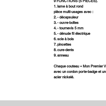
9 FONCTIONS (5 PIECES).
1. lame à bout rond
pièce multi-usages avec :
2. - décapsuleur
3. - ouvre-boîtes
4. - tournevis 5 mm
5. - dénude fil électrique
6. scie à bois
7. pincettes
8. cure-dents
9. anneau
Chaque couteau « Mon Premier Vic
avec un cordon porte-badge et u
acier nickelé.