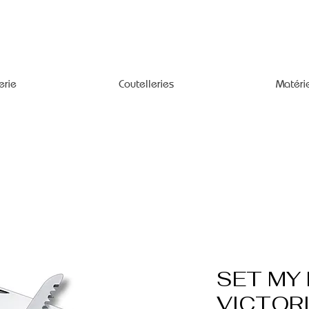
erie
Coutelleries
Matéri
SET MY 
VICTOR