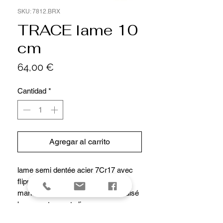
SKU: 7812.BRX
TRACE lame 10
cm
Precio
64,00 €
Cantidad
*
Agregar al carrito
lame semi dentée acier 7Cr17 avec
flipper et cran interieur
manche de 12 cm aluminium anodisé
bronze a trous et clip