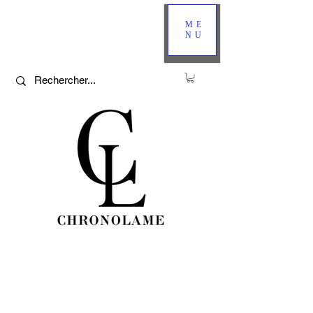
ME
NU