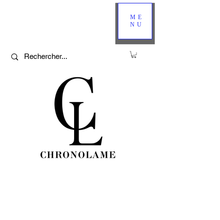
ME
NU