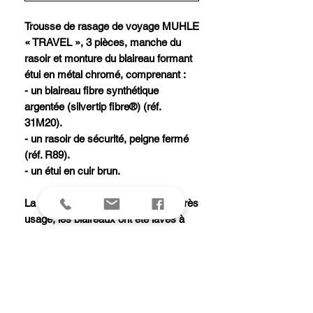
Trousse de rasage de voyage MUHLE
« TRAVEL », 3 pièces, manche du
rasoir et monture du blaireau formant
étui en métal chromé, comprenant :
- un blaireau fibre synthétique
argentée (silvertip fibre®) (réf.
31M20).
- un rasoir de sécurité, peigne fermé
(réf. R89).
- un étui en cuir brun.
La garantie ne s'applique que si, après
usage, les blaireaux ont été lavés à
l'eau douce (température maximale :
45 degrés) et essuyés
soigneusement, puis séchés à l'air
libre (tête en bas). Si ces consignes
ne sont pas respectées, les poils des