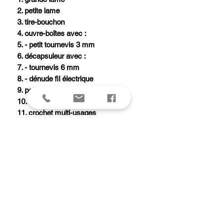
2. petite lame
3. tire-bouchon
4. ouvre-boîtes avec :
5. - petit tournevis 3 mm
6. décapsuleur avec :
7. - tournevis 6 mm
8. - dénude fil électrique
9. poinçon alésoir avec :
10. - chas d'aiguille
11. crochet multi-usages
12. ciseaux
13. pincettes
14. cure-dents
15. anneau