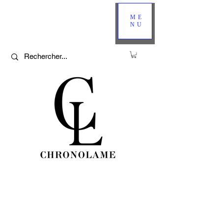
ME
NU