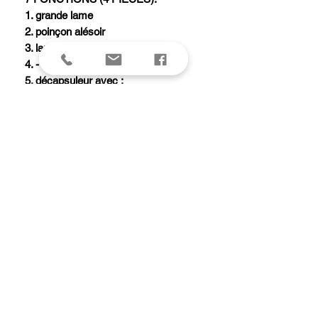
1. grande lame
2. poinçon alésoir
3. lame à cable avec
4. - râcloir à fils
5. décapsuleur avec :
6. - tournevis 6 mm
7. - dénude fil électrique