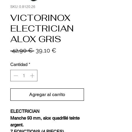
SKU: 0.8120.26
VICTORINOX
ELECTRICIAN
ALOX GRIS
Precio
Precio
 42,90 € 
39,10 €
de
oferta
Cantidad
*
Agregar al carrito
ELECTRICIAN
Manche 93 mm, alox quadrillé teinte
argent.
7 FONCTIONS (4 PIECES).