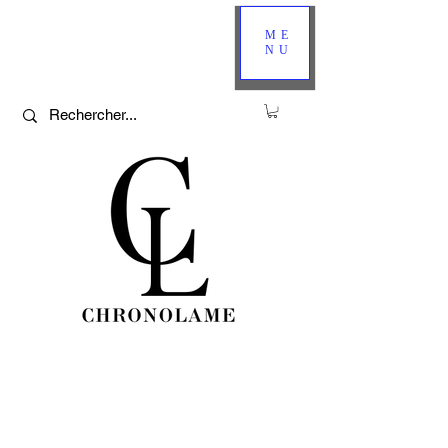
ME
NU