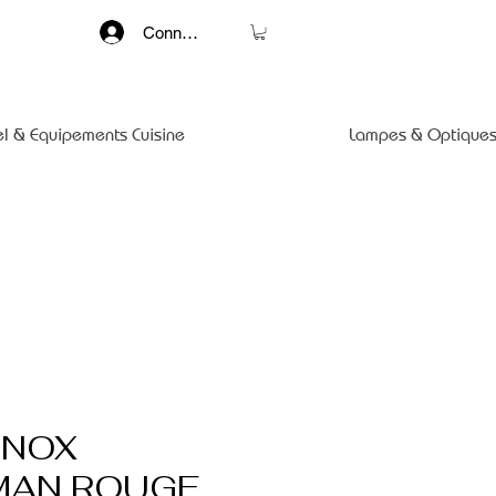
Connexion
el & Equipements Cuisine
Lampes & Optiques
INOX
MAN ROUGE