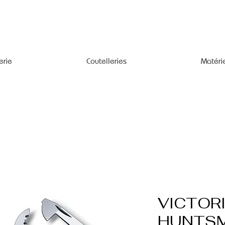
erie
Coutelleries
Matéri
VICTOR
HUNTS