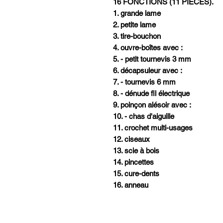
16 FONCTIONS (11 PIECES).
1. grande lame
2. petite lame
3. tire-bouchon
4. ouvre-boîtes avec :
5. - petit tournevis 3 mm
6. décapsuleur avec :
7. - tournevis 6 mm
8. - dénude fil électrique
9. poinçon alésoir avec :
10. - chas d'aiguille
11. crochet multi-usages
12. ciseaux
13. scie à bois
14. pincettes
15. cure-dents
16. anneau