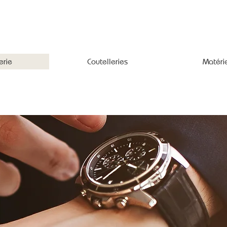
erie
Coutelleries
Matéri