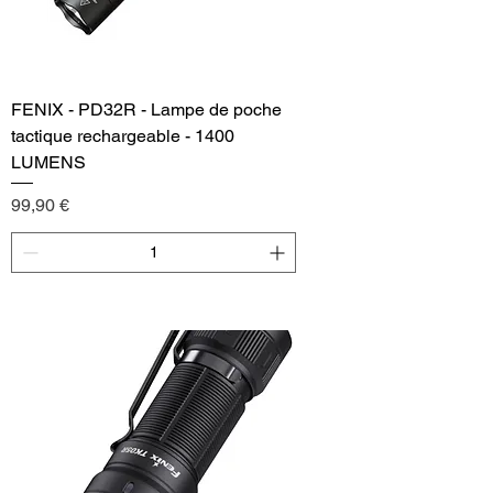
FENIX - PD32R - Lampe de poche
tactique rechargeable - 1400
LUMENS
Price
99,90 €
Add to Cart