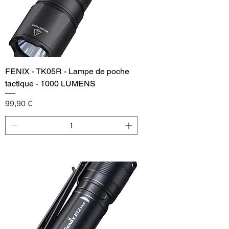
FENIX - TK05R - Lampe de poche
tactique - 1000 LUMENS
Price
99,90 €
Add to Cart