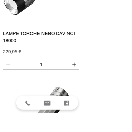
LAMPE TORCHE NEBO DAVINCI
18000
Price
229,95 €
Add to Cart