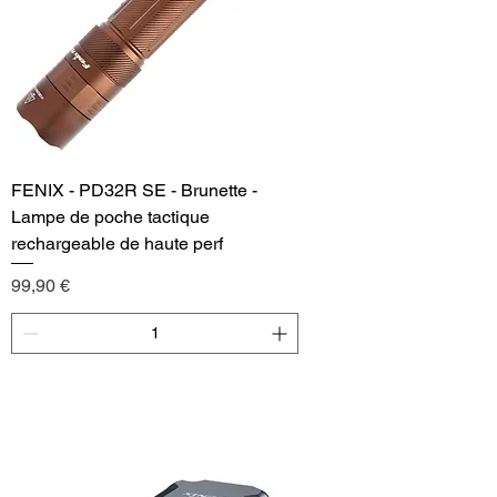
FENIX - PD32R SE - Brunette -
Lampe de poche tactique
rechargeable de haute perf
Price
99,90 €
Add to Cart