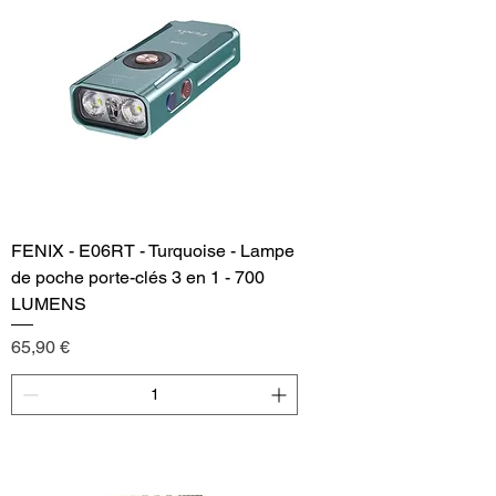
FENIX - E06RT - Turquoise - Lampe
de poche porte-clés 3 en 1 - 700
LUMENS
Price
65,90 €
Add to Cart