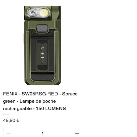
FENIX - SW05RSG-RED - Spruce
green - Lampe de poche
rechargeable - 150 LUMENS
Price
49,90 €