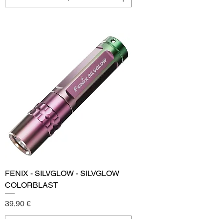
Add to Cart
SPECIAL EDITION
FENIX - SILVGLOW - SILVGLOW
COLORBLAST
Price
39,90 €