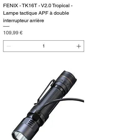
FENIX - TK16T - V2.0 Tropical -
Lampe tactique APF à double
interrupteur arrière
Price
109,99 €
Add to Cart