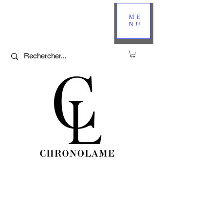
ME
NU