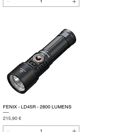
Add to Cart
FENIX - LD45R - 2800 LUMENS
Price
215,90 €