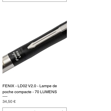
Add to Cart
FENIX - LD02 V2.0 - Lampe de
poche compacte - 70 LUMENS
Price
34,50 €