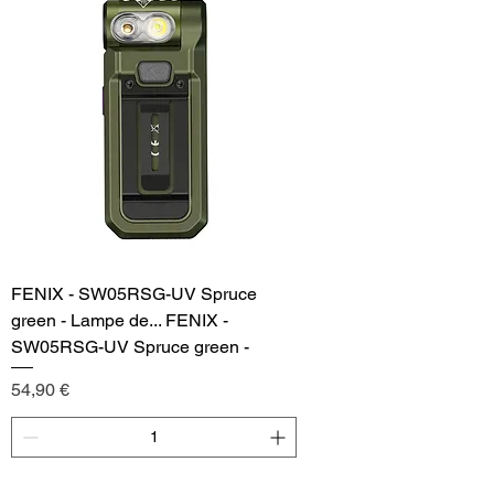
FENIX - SW05RSG-UV Spruce
green - Lampe de... FENIX -
SW05RSG-UV Spruce green -
Price
54,90 €
Add to Cart