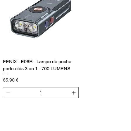
FENIX - E06R - Lampe de poche
porte-clés 3 en 1 - 700 LUMENS
Price
65,90 €
Add to Cart