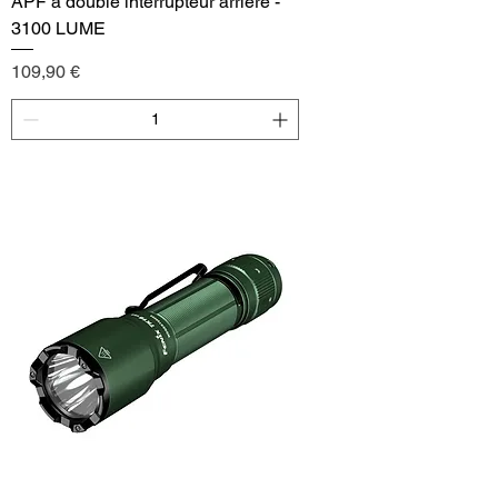
APF à double interrupteur arrière -
3100 LUME
Price
109,90 €
Add to Cart