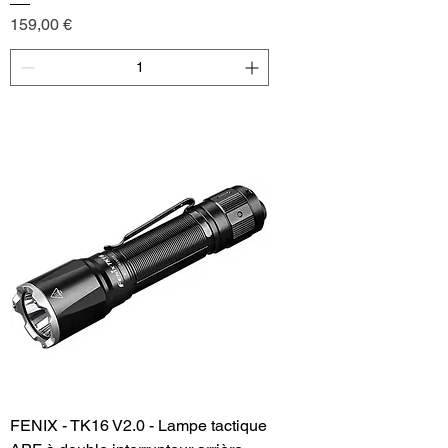
Price
159,00 €
Add to Cart
FENIX - TK16 V2.0 - Lampe tactique