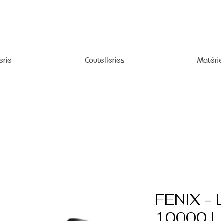
erie
Coutelleries
Matéri
FENIX - 
10000 