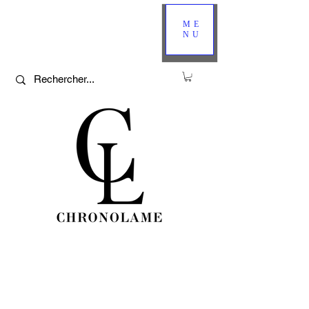
ME
NU