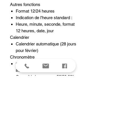
Autres fonctions
Format 12/24 heures
Indication de l'heure standard :
Heure, minute, seconde, format
12 heures, date, jour
Calendrier
Calendrier automatique (28 jours
pour février)
Chronomètre
Chronomètre au 1/100e de
seconde
Capacité de mesure : 59'59,99''
Modes de mesure : Temps écoulé,
temps intermédiaire, temps des
1re et 2e places
Couleur de la lumière
Éclairage
Rétroéclairage LED