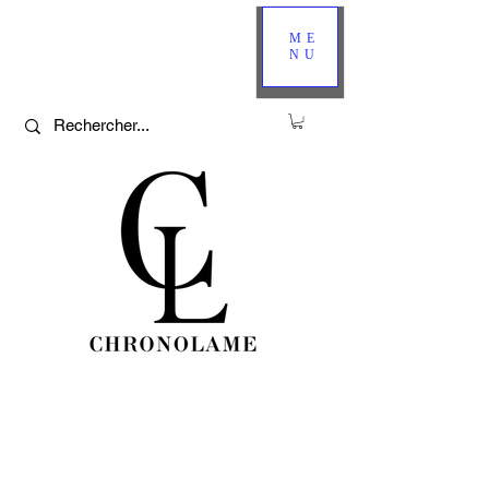
ME
NU