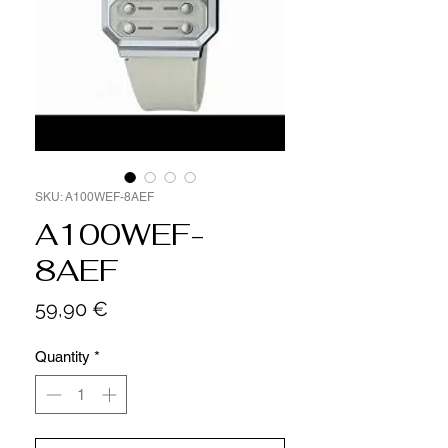
SKU: A100WEF-8AEF
A100WEF-
8AEF
Price
59,90 €
Quantity
*