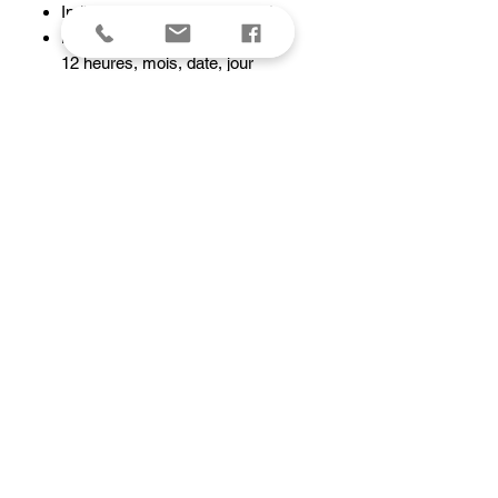
Indication de l'heure standard :
Heure, minute, seconde, format
12 heures, mois, date, jour
Calendrier automatique (28 jours
pour février)
Chronomètre au 1/10e de seconde
Capacité de mesure : 59'59,9''
Mode de mesure : Temps écoulé
Éclairage
Rétroéclairage LED
Précision : ±30 secondes par mois
Alarme quotidienne
Signal des heures