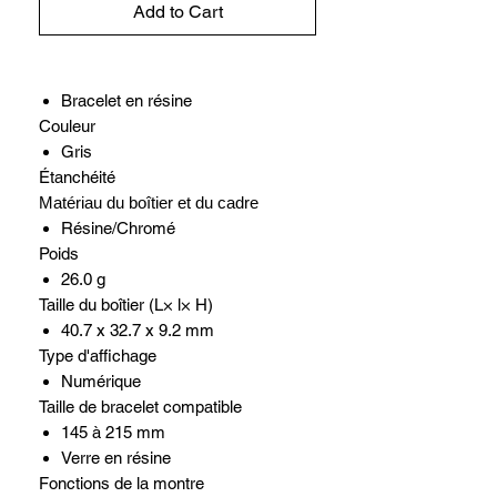
Add to Cart
Bracelet en résine
Couleur
Gris
Étanchéité
Matériau du boîtier et du cadre
Résine/Chromé
Poids
26.0 g
Taille du boîtier (L× l× H)
40.7 x 32.7 x 9.2 mm
Type d'affichage
Numérique
Taille de bracelet compatible
145 à 215 mm
Verre en résine
Fonctions de la montre