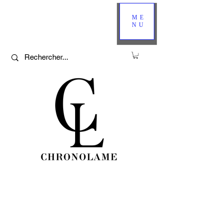
ME
NU