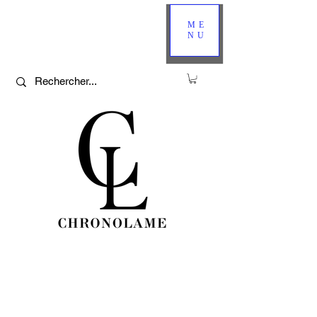
ME
NU