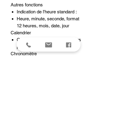
Autres fonctions
Indication de l'heure standard :
Heure, minute, seconde, format
12 heures, mois, date, jour
Calendrier
Calendrier automatique (28 jours
pour février)
Chronomètre
Chronomètre au 1/10e de seconde
Capacité de mesure : 59'59,9''
Mode de mesure : Temps écoulé
Couleur de la lumière
Éclairage
Rétroéclairage LED
Précision
Précision : ±30 secondes par mois
Signal alarme/des heures
Alarme quotidienne