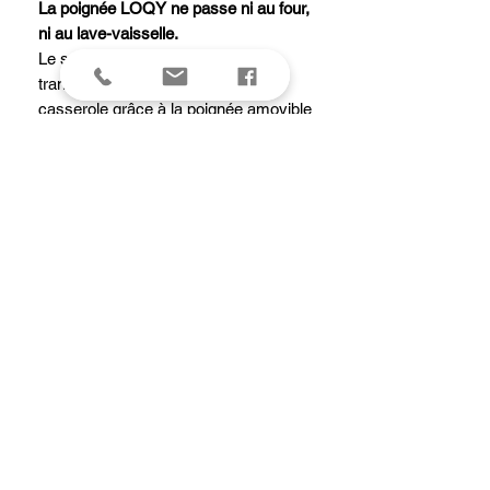
La poignée LOQY ne passe ni au four,
ni au lave-vaisselle.
Le système amovible permet de
transformer votre ustensile en
casserole grâce à la poignée amovible
LOQY ou en faitout grâce à la paire
d’anses amovibles LOQY.
Caractéristiques de la
casserole/faitout Alchimy LOQY :
Corps Inox Multicouche 3-ply
Intérieur Inox AISI 304
Finition brossée
Graduations intérieures tous les
0,5 L
2 embases en inox solidement
rivetées
Compatible induction
Fabrication française