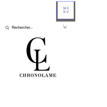
ME
NU