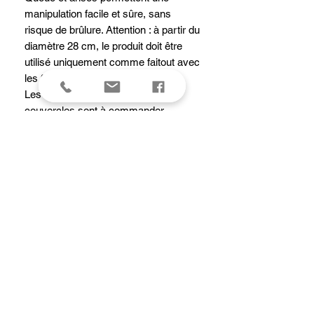
manipulation facile et sûre, sans
risque de brûlure. Attention : à partir du
diamètre 28 cm, le produit doit être
utilisé uniquement comme faitout avec
les 2 anses amovibles en silicone.
Les montures amovibles et les
couvercles sont à commander
séparément.
Les dimensions généreuses des
produits répondent aux normes
professionnelles en la matière. La jupe
possède des formes arrondies et un
bord verseur.
L'inox est un matériau pratique,
hygiénique, d'un entretien facile.
Caractéristiques
Lavage - Passe au lave-vaisselle