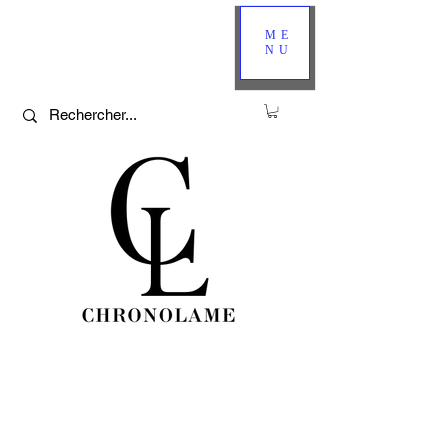
ME
NU