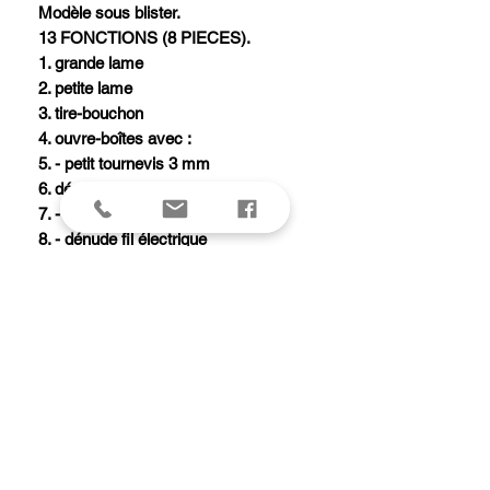
Modèle sous blister.
13 FONCTIONS (8 PIECES).
1. grande lame
2. petite lame
3. tire-bouchon
4. ouvre-boîtes avec :
5. - petit tournevis 3 mm
6. décapsuleur avec :
7. - tournevis 6 mm
8. - dénude fil électrique
9. poinçon alésoir avec :
10. - chas d'aiguille
11. pincettes
12. cure-dents
13. anneau