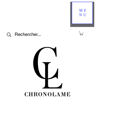
ME
NU