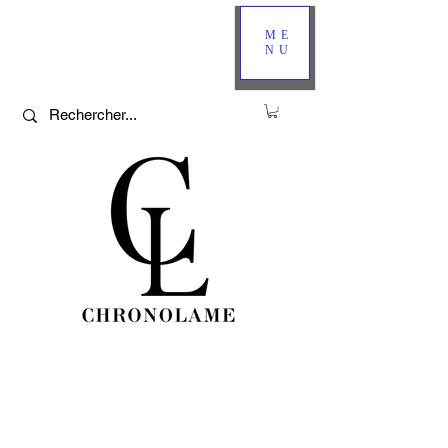
ME
NU