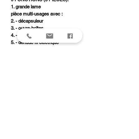
1. grande lame
pièce multi-usages avec :
2. - décapsuleur
3. - ouvre-boîtes
4. - tournevis 5 mm
5. - dénude fil électrique
6. tire-bouchon
7. pincettes
8. cure-dents
9. anneau