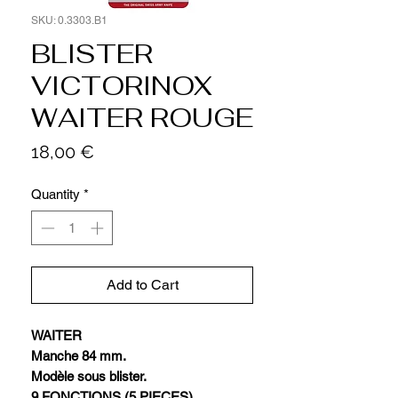
SKU: 0.3303.B1
BLISTER
VICTORINOX
WAITER ROUGE
Price
18,00 €
Quantity
*
Add to Cart
WAITER
Manche 84 mm.
Modèle sous blister.
9 FONCTIONS (5 PIECES).