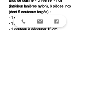
Bloc de cuisine « universel » noir
(intérieur lanières nylon), 6 pièces inox
(dont 5 couteaux forgés) :
- 1 couteau chef 20 cm
- 1 couteau Santoku alvéolé 17 cm
- 1 couteau à découper 15 cm
- 1 couteau à steak 12 cm
- 1 couteau office 8 cm
- 1 paire de ciseaux de cuisine