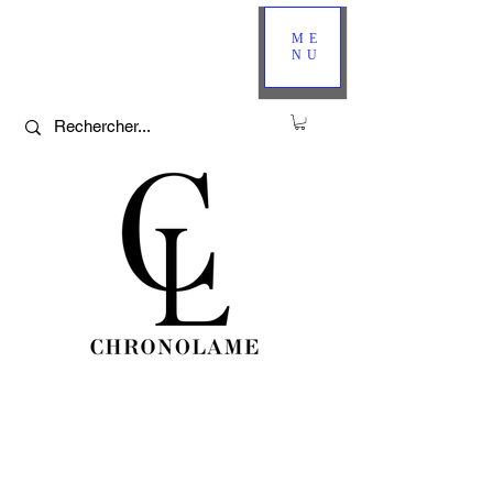
ME
NU