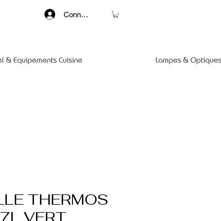
Connexion
el & Equipements Cuisine
Lampes & Optiques
LLE THERMOS
47L VERT