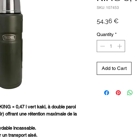
SKU: 107453
Price
54,36 €
Quantity
*
Add to Cart
NG » 0,47 l vert kaki, à double paroi
r) offrant une rétention maximale de la
xydable incassable.
 un transport aisé.