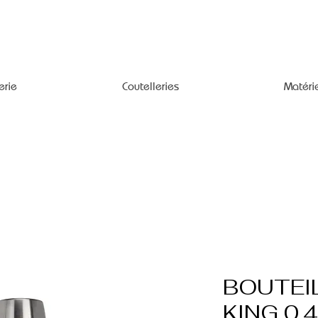
erie
Coutelleries
Matéri
BOUTEI
KING 0,