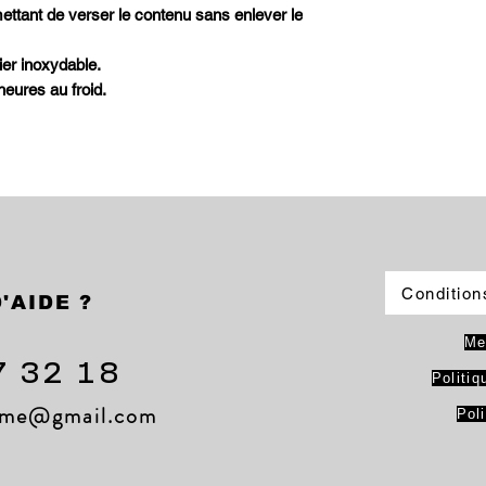
ttant de verser le contenu sans enlever le
er inoxydable.
eures au froid.
Condition
'AIDE ?
Me
7 32 18
Politiq
lame@gmail.com
Pol