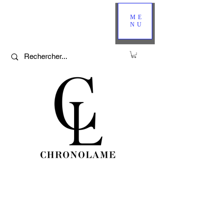
ME
NU