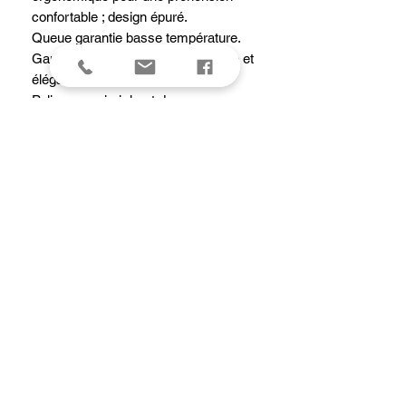
confortable ; design épuré.
Queue garantie basse température.
Gamme travaillée, design moderne et
élégant.
Polissage miroir haut de gamme.
Conseil : montée en température
progressive.
Hygiénique : passe au lave-vaisselle.
Polissage extérieur occasionnel avec
de la pâte à polir pour restaurer l’éclat
d’origine.
Tous feux dont induction.
Caractéristiques
Diamètre intérieur haut20 cm
Diamètre du fond17 cm
Hauteur intérieure10 cm
Capacité3.3 L
Diamètre extérieur21.4 cm