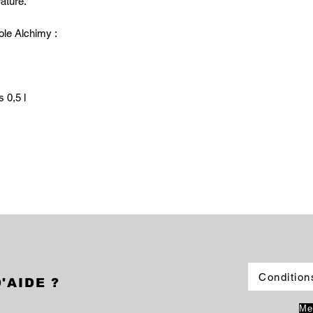
ature.
ole Alchimy :
 0,5 l
Condition
'AIDE ?
Me