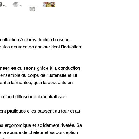
Couleur - Gris
Matières - Acier In
Induction - Oui
Queue fixe
Sans couvercle
Diamètre - Ø 20cm
ollection Alchimy, finition brossée,
outes sources de chaleur dont l'induction.
riser les cuissons
grâce à la
conduction
’ensemble du corps de l’ustensile et lui
ant à la montée, qu’à la descente en
un fond diffuseur qui réduirait ses
sont
pratiques
elles passent au four et au
ès ergonomique et solidement rivetée. Sa
de la source de chaleur et sa conception