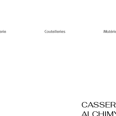
erie
Coutelleries
Matéri
CASSER
ALCHIMY