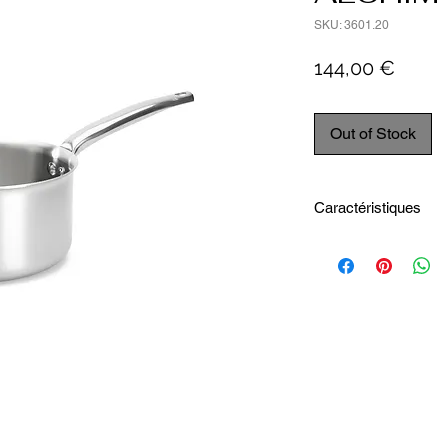
SKU: 3601.20
Price
144,00 €
Out of Stock
Caractéristiques
Diamètre intérieur 
Hauteur intérieure1
Capacité3.3 L
Diamètre extérieur
Hauteur totale15.7
Longueur totale39.
Largeur totale21.4 
Diamètre fond indu
Poids (Kg)1.212 kg
Lavage - Passe au l
Source de chaleur -