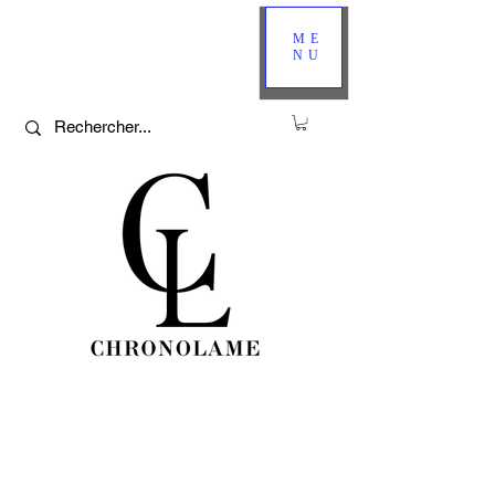
ME
NU