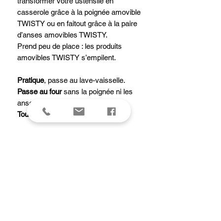
transformer votre ustensile en
casserole grâce à la poignée amovible
TWISTY ou en faitout grâce à la paire
d’anses amovibles TWISTY.
Prend peu de place : les produits
amovibles TWISTY s’empilent.
Pratique
, passe au lave-vaisselle.
Passe au four
sans la poignée ni les
anses amovibles.
Tous feux dont induction.
Caractéristiques de la
casserole/faitout MILADY pour
poignée amovible TWISTY :
Corps Inox avec fond thermo-
diffuseur épais
Finition poli brillant. Polissage miroir
haut de gamme.
2 embases