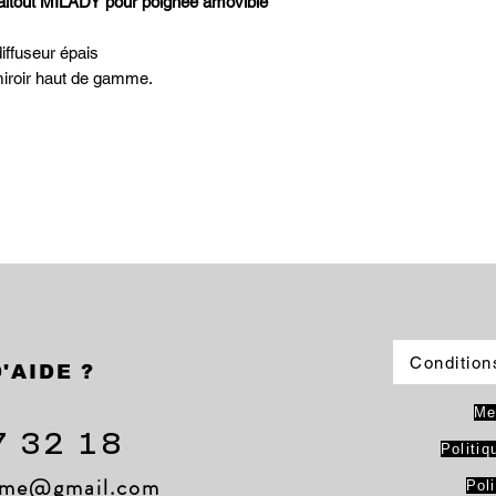
/faitout MILADY pour poignée amovible
iffuseur épais
e miroir haut de gamme.
Condition
'AIDE ?
Me
7 32 18
Politiq
lame@gmail.com
Pol