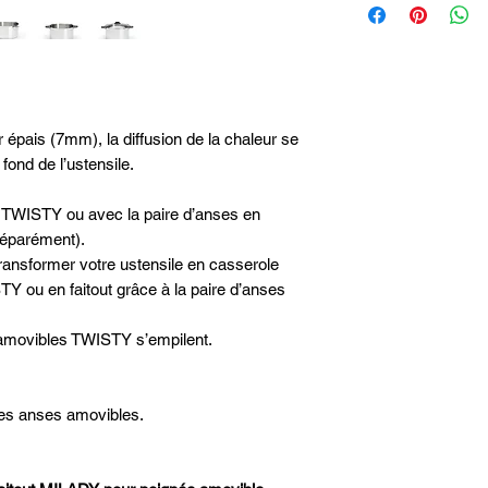
Hauteur intérieure1
Capacité8 L
Hauteur totale14.5
Longueur totale36 
Largeur totale29.5 
Poids (Kg)1.95 kg
Lavage - Passe au l
 épais (7mm), la diffusion de la chaleur se
Source de chaleur -
fond de l’ustensile.
Matières - Acier In
Induction - Oui
e TWISTY ou avec la paire d’anses en
Queue - Amovible
éparément).
Sans couvercle
Diamètre - Ø 24cm
ansformer votre ustensile en casserole
Y ou en faitout grâce à la paire d’anses
s amovibles TWISTY s’empilent.
les anses amovibles.