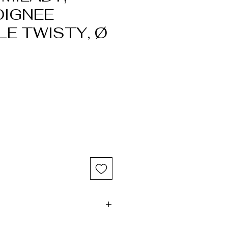
OIGNEE
LE TWISTY, Ø
haut28 cm