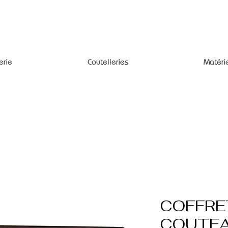
erie
Coutelleries
Matéri
COFFRE
COUTEA