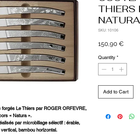
THIERS
NATURA
SKU: 10106
Price
150,90 €
Quantity
*
Add to Cart
loc forgés Le Thiers par ROGER ORFEVRE,
cors « Natura ».
isés par microbillage sélectif : érable,
 vertical, bambou horizontal.