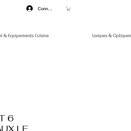
Connexion
el & Equipements Cuisine
Lampes & Optiques
T 6
UX LE