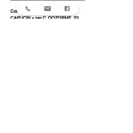
Coffret 6 couteaux steak « LE
CAPUCIN » par C. DOZORME, 23
cm inox, manche méthacrylate
crème.