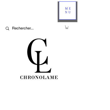
ME
NU