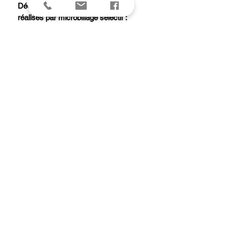
Décors « Natura » sur manches
réalisés par microbillage sélectif :
érable, moringa, fleurs, pissenlit,
bambou vertical, bambou horizontal.