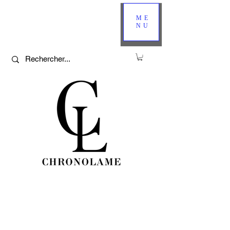
ME
NU