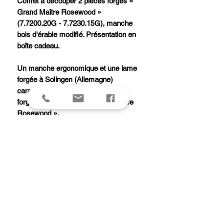
Coffret à découper 2 pièces forgés «
Grand Maître Rosewood »
(7.7200.20G - 7.7230.15G), manche
bois d'érable modifié. Présentation en
boîte cadeau.
Un manche ergonomique et une lame
forgée à Solingen (Allemagne)
caractérisent la ligne de couteaux
forgés VICTORINOX « Grand Maître
Rosewood ».
Le tranchant « made by Victorinox »
est garanti, les lames étant soumises
à un double affûtage et à un contrôle
laser.