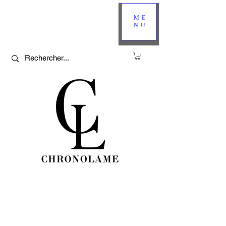
ME
NU