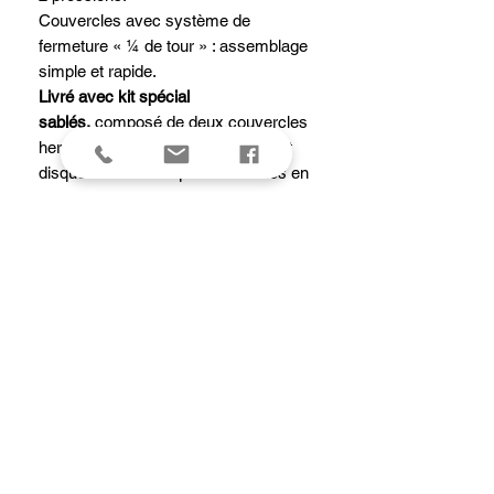
Couvercles avec système de
fermeture « ¼ de tour » : assemblage
simple et rapide.
Livré avec kit spécial
sablés,
composé de deux couvercles
hermétiques, d'un bouchon/support
disque et de 13 disques amovibles en
acier inoxydable pour la réalisation de
sablés variés et originaux, et pâte à
choux.
Livré avec 2 douilles
: 1 unie U8
(11mm) et 1 cannelée D8
(11mm;8dents)
Douilles compatibles : douilles
transparentes TRITAN de Buyer ;
interchangeables.
Caractéristiques