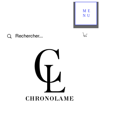
ME
NU