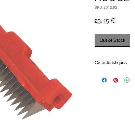
SKU: 2012.92
Price
23,45 €
Out of Stock
Caractéristiques
Longueur intérieure
Largeur intérieure :
Hauteur totale : 3 
Longueur totale : 1
Largeur totale : 2 c
Poids (Kg) : 0.01 kg
Entretien : Lavage 
Matière - Acier inox