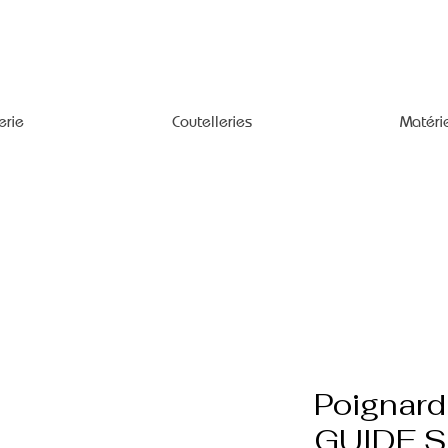
erie
Coutelleries
Matéri
Poignar
GUIDE S