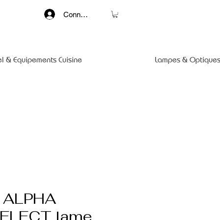
Connexion
el & Equipements Cuisine
Lampes & Optiques
d ALPHA
ELECT lame