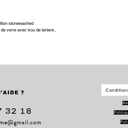
nition stonewashed
 de verre avec trou de laniere ,
Condition
'AIDE ?
Me
7 32 18
Politiq
lame@gmail.com
Pol