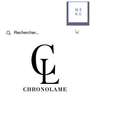
ME
NU