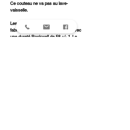
Ce couteau ne va pas au lave-
vaisselle.
Les couteaux Ebène X50 sont
fabriqués en acier X50CrMoV15 avec
une dureté Rockwell de 58 +/- 1. Le
manche est en bois d'ébène avec 2
rivets en inox et un rivet central en
mosaïque, la mitre est en inox brossé.