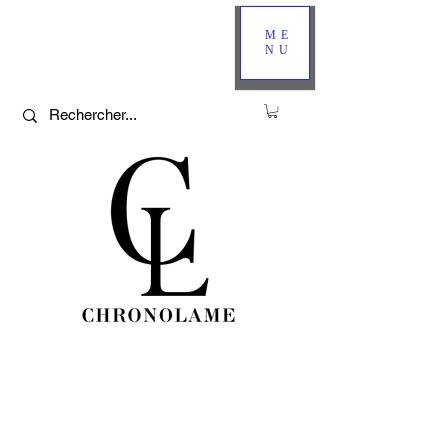
ME
NU