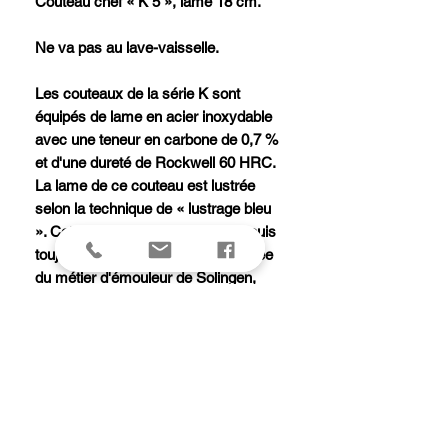
Couteau chef « K 5 », lame 18 cm.
Ne va pas au lave-vaisselle.
Les couteaux de la série K sont
équipés de lame en acier inoxydable
avec une teneur en carbone de 0,7 %
et d'une dureté de Rockwell 60 HRC.
La lame de ce couteau est lustrée
selon la technique de « lustrage bleu
». Cette opération, considérée depuis
toujours comme la plus sophistiquée
du métier d'émouleur de Solingen,
confère aux lames un reflet bleuté
irisé.
Le manche en noyer avec ses rivets
laiton caractérise les couteaux de
cette gamme par sa forme ovale et
incurvée.