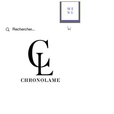
ME
NU