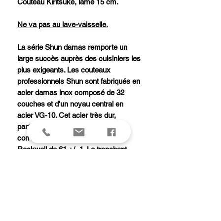
Couteau Kiritsuke, lame 15 cm.
Ne va pas au lave-vaisselle.
La série Shun damas remporte un
large succès auprès des cuisiniers les
plus exigeants. Les couteaux
professionnels Shun sont fabriqués en
acier damas inox composé de 32
couches et d'un noyau central en
acier VG-10. Cet acier très dur,
particulièrement résistant à la
corrosion, possède une dureté
Rockwell de 61 +/- 1. Le tranchant
convexe de la lame ainsi que
l'affûtage manuel de chaque couteau
Shun garantissent une coupe
remarquable. La beauté du manche,
en lamelles de pakka compressé, est
rehaussée par une mitre en bout.