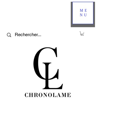
ME
NU