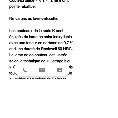
Couteau office « K 1 », lame 9 cm,
pointe rabattue.
Ne va pas au lave-vaisselle.
Les couteaux de la série K sont
équipés de lame en acier inoxydable
avec une teneur en carbone de 0,7 %
et d'une dureté de Rockwell 60 HRC.
La lame de ce couteau est lustrée
selon la technique de « lustrage bleu
». Cette opération, considérée depuis
toujours comme la plus sophistiquée
du métier d'émouleur de Solingen,
confère aux lames un reflet bleuté
irisé.
Le manche en prunier avec ses rivets
en aluminium caractérise les
couteaux de cette gamme par sa
forme ovale et incurvée.