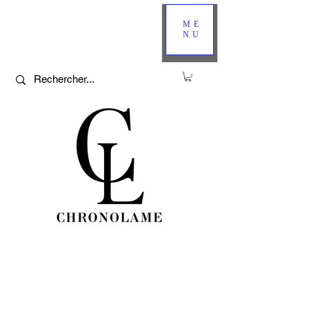
ME
NU