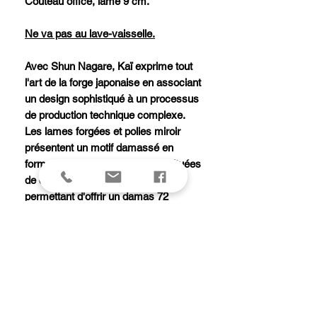
Couteau office, lame 9 cm.
Ne va pas au lave-vaisselle.
Avec Shun Nagare, Kaï exprime tout
l'art de la forge japonaise en associant
un design sophistiqué à un processus
de production technique complexe.
Les lames forgées et polies miroir
présentent un motif damassé en
forme de rayon. Elles sont constituées
de deux types d'acier VG2 et VG10
permettant d'offrir un damas 72
couches sur toute la surface de la
lame et une performance de coupe
exceptionnellement durable. Le
manche riveté, en bois de pakka gris
foncé tacheté donne au couteau un
aspect chaleureux et de qualité.