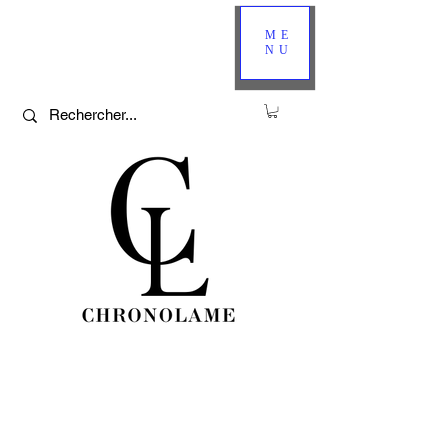
ME
NU