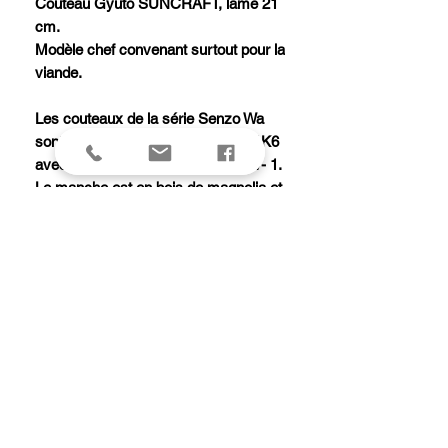
Couteau Gyuto SUNCRAFT, lame 21
cm.
Modèle chef convenant surtout pour la
viande.
Les couteaux de la série Senzo Wa
sont équipés d'une lame en acier 1K6
avec une dureté Rockwell de 58 +/- 1.
Le manche est en bois de magnolia et
la mitre en acier inoxydable.
Ce couteau ne va pas au lave-
vaisselle.