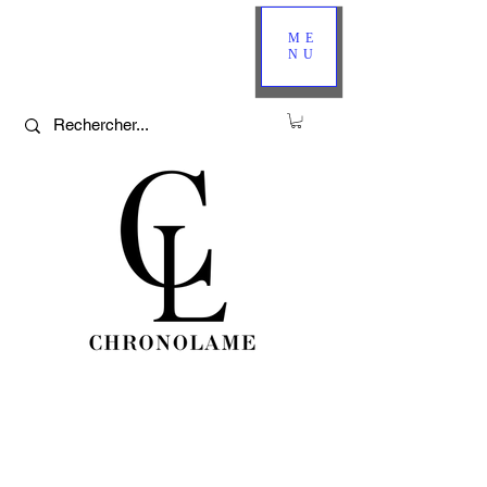
ME
NU