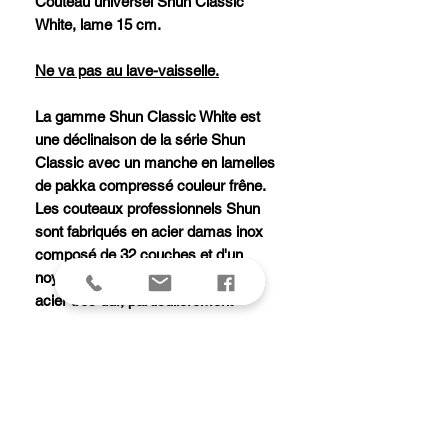
Couteau universel Shun Classic
White, lame 15 cm.
Ne va pas au lave-vaisselle.
La gamme Shun Classic White est
une déclinaison de la série Shun
Classic avec un manche en lamelles
de pakka compressé couleur frêne.
Les couteaux professionnels Shun
sont fabriqués en acier damas inox
composé de 32 couches et d'un
noyau central en acier VG-10. Cet
acier très dur, particulièrement
résistant à la corrosion, possède une
dureté Rockwell de 61 +/- 1. Le
tranchant convexe de la lame ainsi
que l'affûtage manuel de chaque
couteau Shun garantissent une coupe
remarquable. La beauté du manche