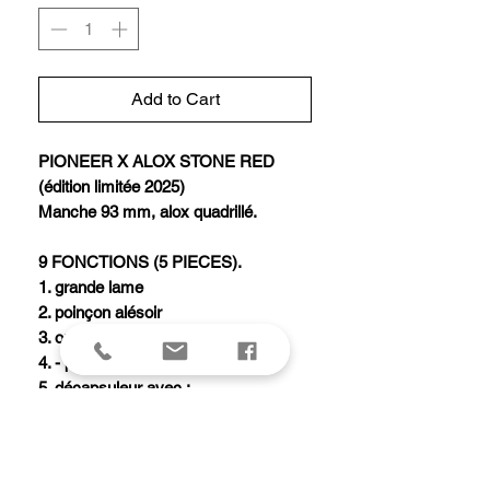
Add to Cart
PIONEER X ALOX STONE RED
(édition limitée 2025)
Manche 93 mm, alox quadrillé.
9 FONCTIONS (5 PIECES).
1. grande lame
2. poinçon alésoir
3. ouvre-boîtes avec :
4. - petit tournevis 3 mm
5. décapsuleur avec :
6. - tournevis 7 mm
7. - dénude fil électrique
8. ciseaux
9. anneau