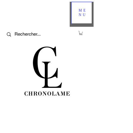
ME
NU