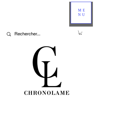
ME
NU