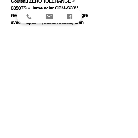
Couteau ZERO TOLERANCE «
0350TS », lame acier CPM-S30V
revêtement DLC motif rayures de tigre
avec « flipper », bouton double, cran
intérieur et ouverture assistée «
SpeedSafe® », manche 11,5 cm G10
noir, avec clip.